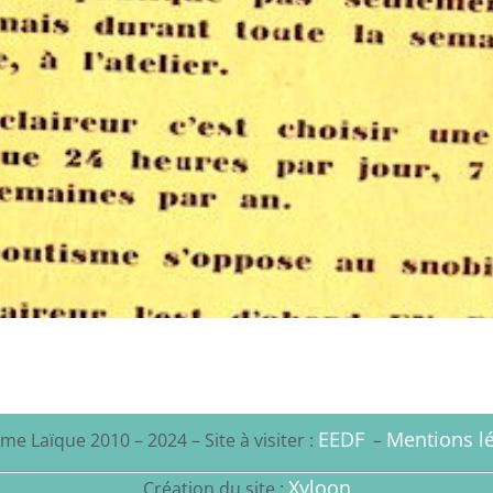
EEDF
Mentions lé
me Laïque 2010 – 2024 – Site à visiter :
–
Xyloon
Création du site :