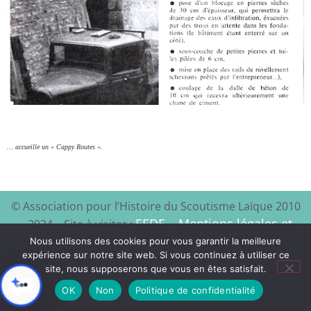
… accueille un « Cappy Routes ».
© Association pour l’Histoire du Scoutisme Laïque 2010
EEDF
Mentions légales et
– 2024 – Site à visiter :
–
politique de confidentialité
Nous utilisons des cookies pour vous garantir la meilleure
expérience sur notre site web. Si vous continuez à utiliser ce
site, nous supposerons que vous en êtes satisfait.
Xyloon
Création du site :
OK
Non
Politique de confidentialité