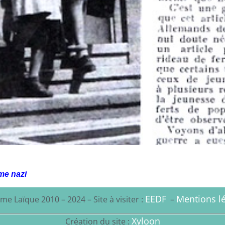
ime nazi
EEDF
Mentions lé
me Laïque 2010 – 2024 – Site à visiter :
–
Xyloon
Création du site :