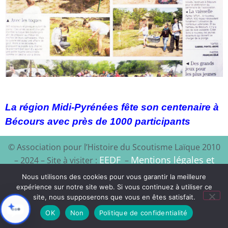
La région Midi-Pyrénées fête son centenaire à
Bécours avec près de 1000 participants
© Association pour l’Histoire du Scoutisme Laïque 2010
EEDF
Mentions légales et
– 2024 – Site à visiter :
–
politique de confidentialité
Nous utilisons des cookies pour vous garantir la meilleure
expérience sur notre site web. Si vous continuez à utiliser ce
Xyloon
Création du site :
site, nous supposerons que vous en êtes satisfait.
OK
Non
Politique de confidentialité