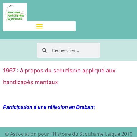
1967 : à propos du scoutisme appliqué aux
handicapés mentaux
Participation à une réflexlon en Brabant
© Association pour l’Histoire du Scoutisme Laïque 2010