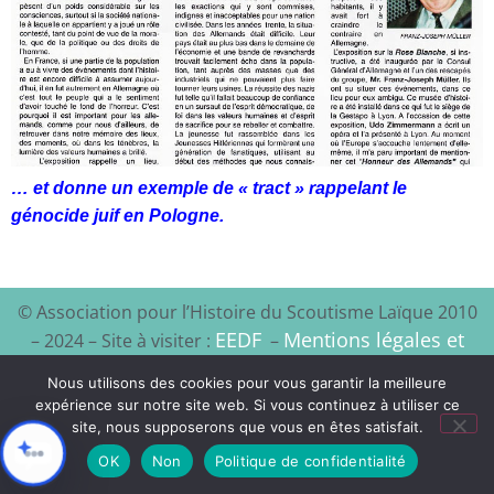
… et donne un exemple de « tract » rappelant le
génocide juif en Pologne.
© Association pour l’Histoire du Scoutisme Laïque 2010
EEDF
Mentions légales et
– 2024 – Site à visiter :
–
politique de confidentialité
Nous utilisons des cookies pour vous garantir la meilleure
expérience sur notre site web. Si vous continuez à utiliser ce
Xyloon
Création du site :
site, nous supposerons que vous en êtes satisfait.
OK
Non
Politique de confidentialité