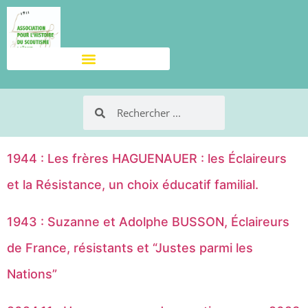
1944 : Les frères HAGUENAUER : les Éclaireurs
et la Résistance, un choix éducatif familial.
1943 : Suzanne et Adolphe BUSSON, Éclaireurs
de France, résistants et “Justes parmi les
Nations”