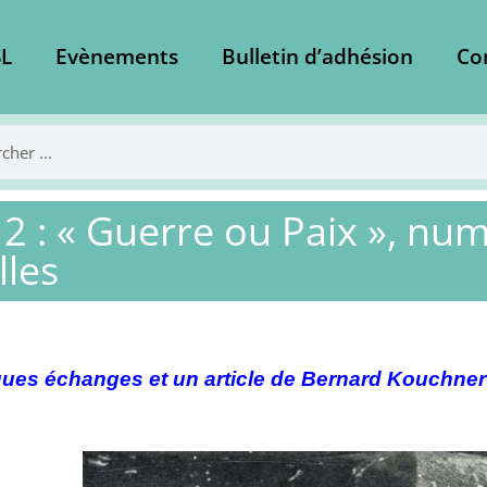
L
Evènements
Bulletin d’adhésion
Co
2 : « Guerre ou Paix », nu
les
ues échanges et un article de Bernard Kouchner