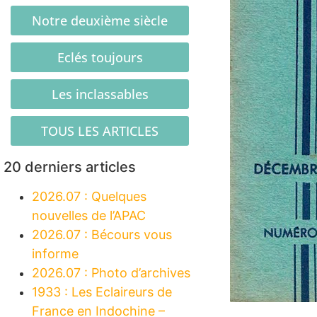
Notre deuxième siècle
Eclés toujours
Les inclassables
TOUS LES ARTICLES
20 derniers articles
2026.07 : Quelques
nouvelles de l’APAC
2026.07 : Bécours vous
informe
2026.07 : Photo d’archives
1933 : Les Eclaireurs de
France en Indochine –