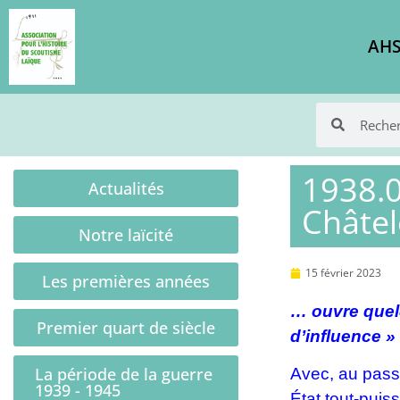
AHS
1938.0
Actualités
Châtel
Notre laïcité
15 février 2023
Les premières années
… ouvre quelq
Premier quart de siècle
d’influence »
La période de la guerre
Avec, au passa
1939 - 1945
État tout-puis