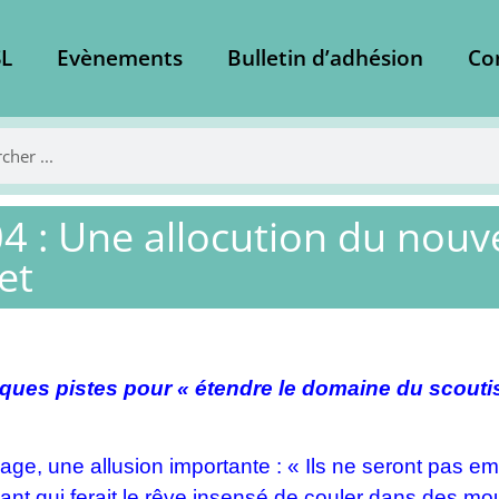
L
Evènements
Bulletin d’adhésion
Co
4 : Une allocution du nouv
et
ues pistes pour « étendre le domaine du scoutis
ge, une allusion importante : « Ils ne seront pas e
sant qui ferait le rêve insensé de couler dans des mo