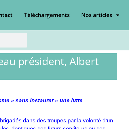
ntact
Téléchargements
Nos articles
eau président, Albert
me » sans instaurer « une lutte
mbrigadés dans des troupes par la volonté d’un
ules identiques ses futurs serviteurs ou ses