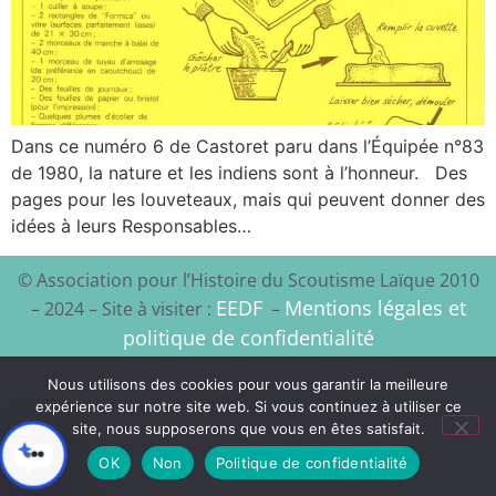
Dans ce numéro 6 de Castoret paru dans l’Équipée n°83
de 1980, la nature et les indiens sont à l’honneur. Des
pages pour les louveteaux, mais qui peuvent donner des
idées à leurs Responsables…
© Association pour l’Histoire du Scoutisme Laïque 2010
EEDF
Mentions légales et
– 2024 – Site à visiter :
–
politique de confidentialité
Xyloon
Création du site :
Nous utilisons des cookies pour vous garantir la meilleure
expérience sur notre site web. Si vous continuez à utiliser ce
site, nous supposerons que vous en êtes satisfait.
OK
Non
Politique de confidentialité