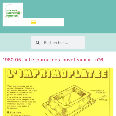
1980.05 : « Le journal des louveteaux »… n°6