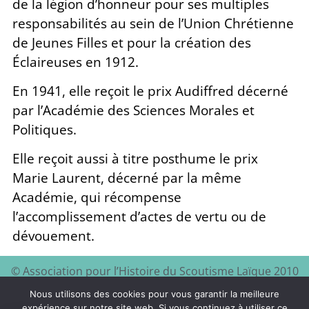
de la légion d’honneur pour ses multiples
responsabilités au sein de l’Union Chrétienne
de Jeunes Filles et pour la création des
Éclaireuses en 1912.
En 1941, elle reçoit le prix Audiffred décerné
par l’Académie des Sciences Morales et
Politiques.
Elle reçoit aussi à titre posthume le prix
Marie Laurent, décerné par la même
Académie, qui récompense
l’accomplissement d’actes de vertu ou de
dévouement.
© Association pour l’Histoire du Scoutisme Laïque 2010
EEDF
Mentions légales et
– 2024 – Site à visiter :
–
Nous utilisons des cookies pour vous garantir la meilleure
politique de confidentialité
expérience sur notre site web. Si vous continuez à utiliser ce