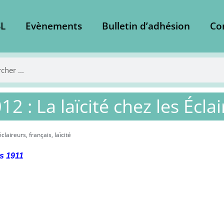
L
Evènements
Bulletin d’adhésion
Co
12 : La laïcité chez les Écla
éclaireurs
,
français
,
laïcité
s 1911