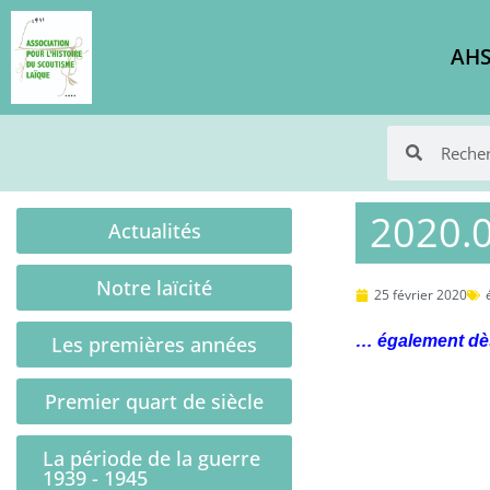
AHS
2020.0
Actualités
Notre laïcité
25 février 2020
Les premières années
… également dè
Premier quart de siècle
La période de la guerre
1939 - 1945