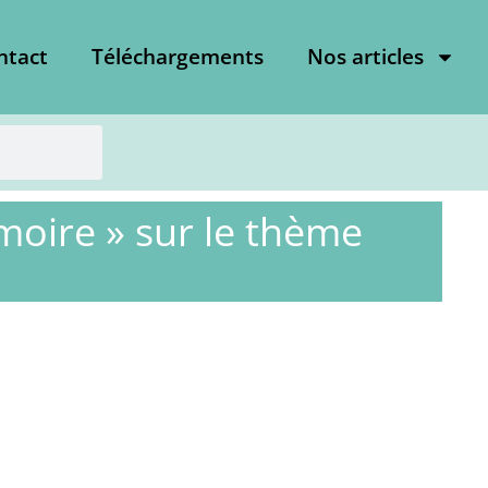
ntact
Téléchargements
Nos articles
moire » sur le thème