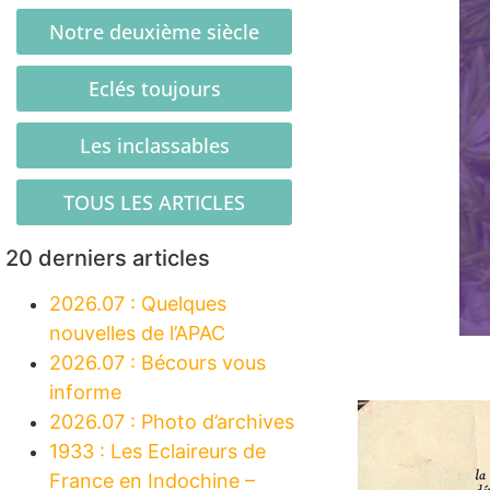
Notre deuxième siècle
Eclés toujours
Les inclassables
TOUS LES ARTICLES
20 derniers articles
2026.07 : Quelques
nouvelles de l’APAC
2026.07 : Bécours vous
informe
2026.07 : Photo d’archives
1933 : Les Eclaireurs de
France en Indochine –