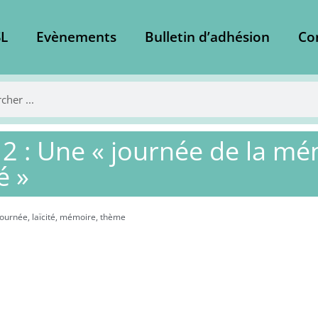
L
Evènements
Bulletin d’adhésion
Co
2 : Une « journée de la mé
é »
journée
,
laïcité
,
mémoire
,
thème