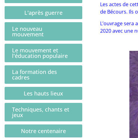
Les actes de cet
de Bécours. Ils 
L'après guerre
L’ouvrage sera a
Le nouveau
2020 avec une n
mouvement
Le mouvement et
l'éducation populaire
La formation des
cadres
Les hauts lieux
Techniques, chants et
jeux
Notre centenaire