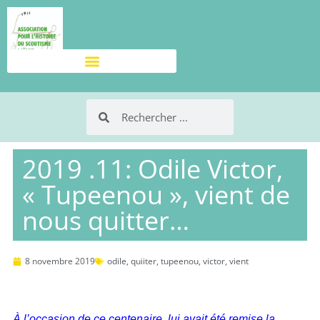
2019 .11: Odile Victor,
« Tupeenou », vient de
nous quitter…
8 novembre 2019
odile
,
quiiter
,
tupeenou
,
victor
,
vient
À l’occasion de ce centenaire, lui avait été remise la