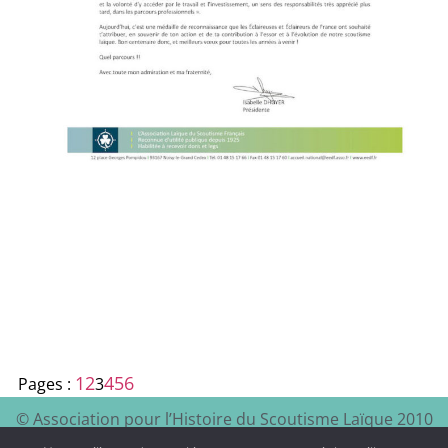
1
2
4
5
6
Pages :
3
© Association pour l’Histoire du Scoutisme Laïque 2010
EEDF
Mentions légales et
– 2024 – Site à visiter :
–