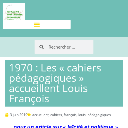
1970 : Les « cahiers
pédagogiques »
accueillent Louis
François
3 juin 2019
accuellent
,
cahiers
,
françois
,
louis
,
pédagoigiques
… pour un article sur « laïcité et politique »