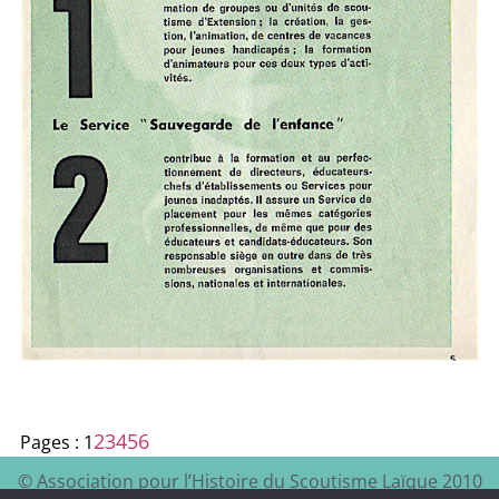
2
3
4
5
6
Pages :
1
© Association pour l’Histoire du Scoutisme Laïque 2010