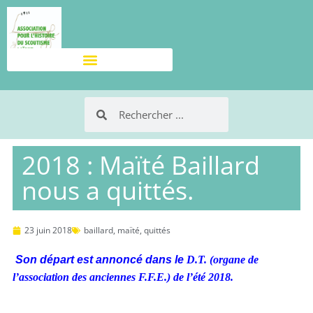
2018 : Maïté Baillard
nous a quittés.
23 juin 2018
baillard
,
maïté
,
quittés
Son départ est annoncé dans le
D.T. (organe de
l’association des anciennes F.F.E.) de l’été 2018.