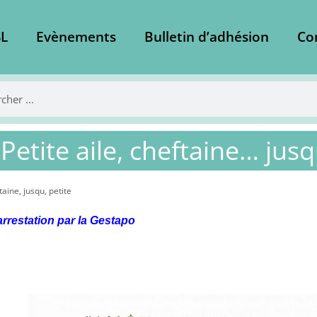
L
Evènements
Bulletin d’adhésion
Co
 Petite aile, cheftaine… jus
taine
,
jusqu
,
petite
rrestation par la Gestapo