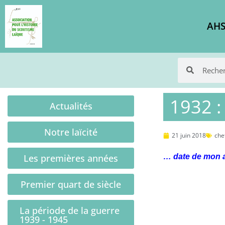
AHS
1932 :
Actualités
Notre laïcité
21 juin 2018
che
Les premières années
… date de mon a
Premier quart de siècle
La période de la guerre
1939 - 1945