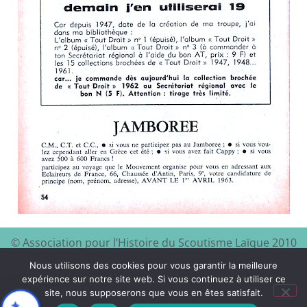
© Association pour l’Histoire du Scoutisme Laïque 2010
EEDF
Mentions légales et
– 2024 – Site à visiter :
–
Nous utilisons des cookies pour vous garantir la meilleure
politique de confidentialité
expérience sur notre site web. Si vous continuez à utiliser ce
site, nous supposerons que vous en êtes satisfait.