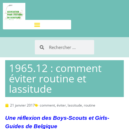
1965.12 : comment
éviter routine et
lassitude
21 janvier 2017
comment
,
éviter
,
lassitude
,
routine
Une réflexion des Boys-Scouts et Girls-
Guides de Belgique