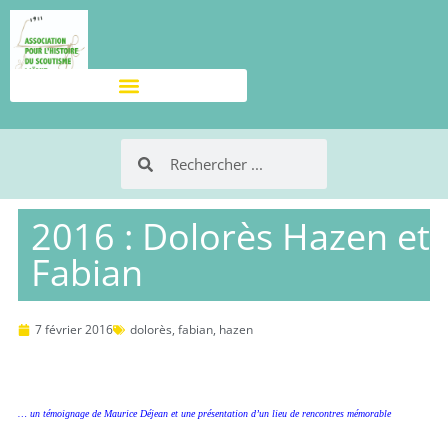
2016 : Dolorès Hazen et
Fabian
7 février 2016
dolorès
,
fabian
,
hazen
… un témoignage de Maurice Déjean et une présentation d’un lieu de rencontres mémorable