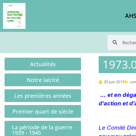
AHS
1973.0
Actualités
Notre laïcité
20 juin 2015
com
… et en dégag
Les premières années
d’action et 
Premier quart de siècle
La période de la guerre
Le Comité Dire
1939 - 1945