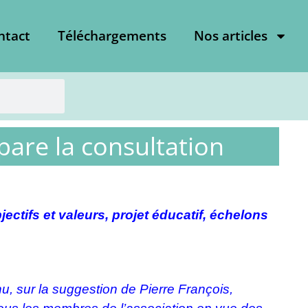
ntact
Téléchargements
Nos articles
pare la consultation
ectifs et valeurs, projet éducatif, échelons
, sur la suggestion de Pierre François,