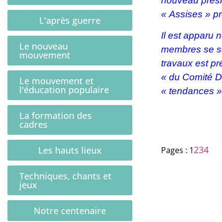
nouveau présid
« Assises » pr
L'après guerre
Il est apparu
Le nouveau
membres se son
mouvement
travaux est pr
« du Comité Di
Le mouvement et
l'éducation populaire
« tendances » 
La formation des
cadres
2
3
4
Les hauts lieux
Pages :
1
Techniques, chants et
jeux
Notre centenaire