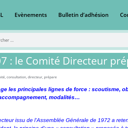
L
Evènements
Bulletin d’adhésion
Co
7 : le Comité Directeur pré
ité
,
consultation
,
directeur
,
prépare
e les principales lignes de force : scoutisme, obj
d’accompagnement, modalités…
cteur issu de l’Assemblée Générale de 1972 a retenu