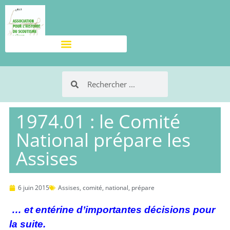
1974.01 : le Comité
National prépare les
Assises
6 juin 2015
Assises
,
comité
,
national
,
prépare
… et entérine d’importantes décisions pour
la suite.