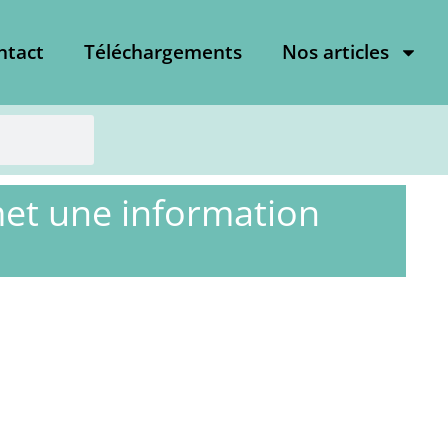
ntact
Téléchargements
Nos articles
met une information