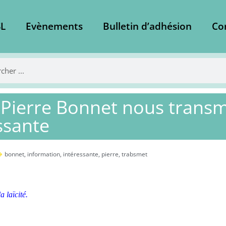
L
Evènements
Bulletin d’adhésion
Co
 Pierre Bonnet nous trans
ssante
bonnet
,
information
,
intéressante
,
pierre
,
trabsmet
a laïcité.