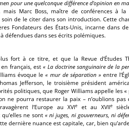
en pour une quelconque différence d’opinion en mati
e, mais Marc Boss, maître de conférences à la 
soin de le citer dans son introduction. Cette cha
ères Fondateurs des États-Unis, incarne dans des
jà défendues dans ses écrits polémiques.
plus fort à ce titre, et que la Revue d’Études 
 en français, est
« La doctrine sanguinaire de la pe
lliams évoque le
« mur de séparation »
entre l’Égl
homas Jefferson, le troisième président américai
rités politiques, que Roger Williams appelle les « p
on ne pourra restaurer la paix – n’oublions pas
e
e
 ravagèrent l’Europe au XVI
et au XVII
siècl
 qu’elles ne sont
« ni juges, ni gouverneurs, ni défe
tte dernière nuance est capitale, car, bien qu’ard