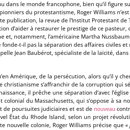
u dans le monde francophone, bien qu’il figure s
pionniers du protestantisme, Roger Williams n’est p
te publication, la revue de l’Institut Protestant d
ion d’aider à restaurer le prestige de ce pasteur, 
e et, notamment, l’américaine Martha Nussbaum. 
fonde-t-il pas la séparation des affaires civiles et
elle Jean Baubérot, spécialiste de la laïcité, dan
u’en Amérique, de la persécution, alors qu’il y che
le christianisme s’affranchir de la corruption qui sé
enaissance, il prêche une séparation d’avec l’églis
colonial du Massachusetts, qui s’oppose à sa no
jet de poursuites judiciaires et est de
contr
nouveau
vel État du Rhode Island, selon un projet révolut
tte nouvelle colonie, Roger Williams précise que
«