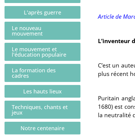
L'après guerre
Article de Ma
Le nouveau
mouvement
L’inventeur de
Le mouvement et
l'éducation populaire
C’est un aute
La formation des
plus récent ho
cadres
Les hauts lieux
Puritain angl
1680) est con
Techniques, chants et
jeux
la neutralité 
Notre centenaire