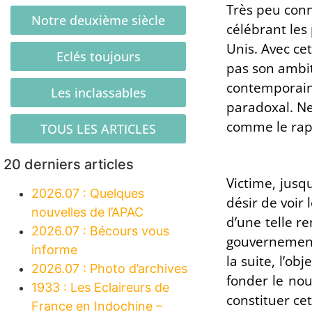
Très peu conn
Notre deuxième siècle
célébrant les 
Unis. Avec cet
Eclés toujours
pas son ambit
contemporain
Les inclassables
paradoxal. Ne 
comme le rapp
TOUS LES ARTICLES
20 derniers articles
Victime, jusq
2026.07 : Quelques
désir de voir 
nouvelles de l’APAC
d’une telle r
2026.07 : Bécours vous
gouvernement 
informe
la suite, l’ob
2026.07 : Photo d’archives
fonder le nou
1933 : Les Eclaireurs de
constituer ce
France en Indochine –