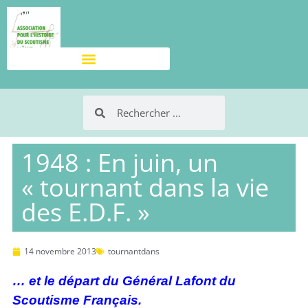
1948 : En juin, un
« tournant dans la vie
des E.D.F. »
14 novembre 2013
tournantdans
… et le départ du Général Lafont du
Scoutisme Français.