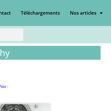
ntact
Téléchargements
Nos articles
chy
 Paix
: