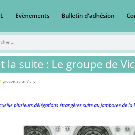
L
Evènements
Bulletin d’adhésion
Co
t la suite : Le groupe de Vi
groupe
,
suite
,
Vichy
cueille plusieurs délégations étrangères suite au Jamboree de la