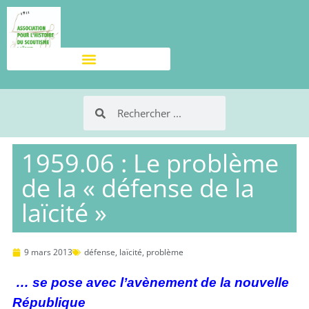
1959.06 : Le problème
de la « défense de la
laïcité »
9 mars 2013
défense
,
laïcité
,
problème
… se pose avec l’avènement de la nouvelle
République