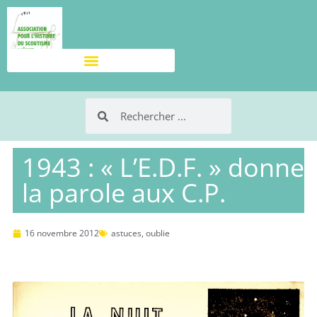
1943 : « L’E.D.F. » donne
la parole aux C.P.
16 novembre 2012
astuces
,
oublie