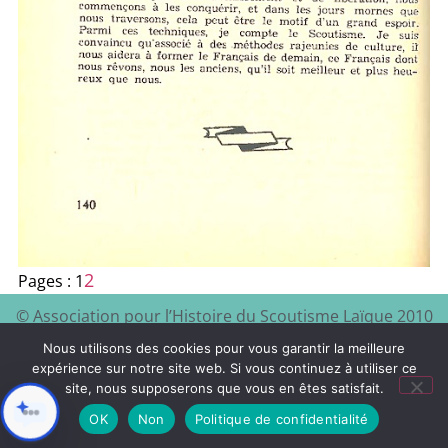
2
Pages :
1
© Association pour l’Histoire du Scoutisme Laïque 2010
EEDF
Mentions légales et
– 2024 – Site à visiter :
–
Nous utilisons des cookies pour vous garantir la meilleure
politique de confidentialité
expérience sur notre site web. Si vous continuez à utiliser ce
site, nous supposerons que vous en êtes satisfait.
Xyloon
Création du site :
OK
Non
Politique de confidentialité