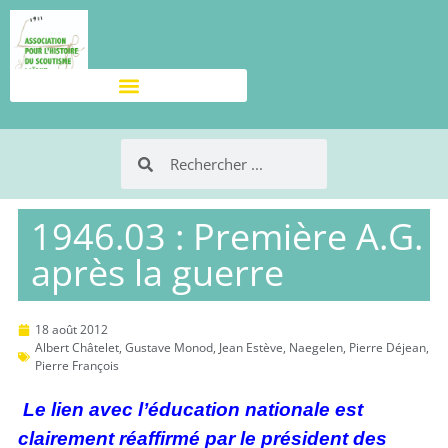
1946.03 : Première A.G.
après la guerre
18 août 2012
Albert Châtelet
,
Gustave Monod
,
Jean Estève
,
Naegelen
,
Pierre Déjean
,
Pierre François
Le lien avec l’éducation nationale est
clairement réaffirmé par le président des