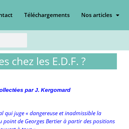
ntact
Téléchargements
Nos articles
es chez les E.D.F. ?
ollectées par J. Kergomard
l qui juge « dangereuse et inadmissible la
 point de Georges Bertier à partir des positions