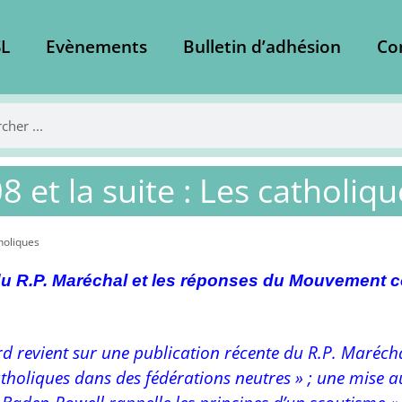
L
Evènements
Bulletin d’adhésion
Co
 et la suite : Les catholiqu
holiques
u R.P. Maréchal et les réponses du Mouvement c
 revient sur une publication récente du R.P. Marécha
tholiques dans des fédérations neutres » ; une mise au