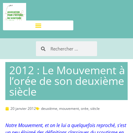
2012 : Le Mouvement à
l’orée de son deuxième
siècle
20 janvier 2012
deuxième
,
mouvement
,
orée
,
siècle
Notre Mouvement, et on le lui a quelquefois reproché, s’est
un peu éloigné des définitions classiques du scoutisme en