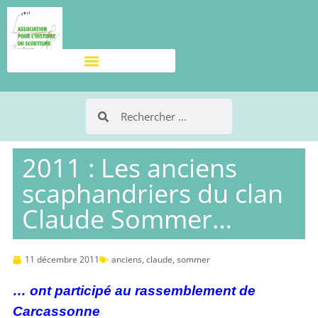
2011 : Les anciens
scaphandriers du clan
Claude Sommer…
11 décembre 2011
anciens
,
claude
,
sommer
… ont participé au rassemblement de
Carcassonne