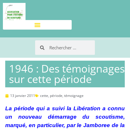
1946 : Des témoignages
sur cette période
13 janvier 2011
cette
,
période
,
témoignage
La période qui a suivi la Libération a connu
un nouveau démarrage du scoutisme,
marqué, en particulier, par le Jamboree de la