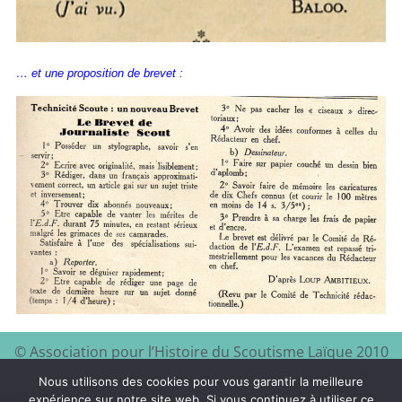
… et une proposition de brevet :
© Association pour l’Histoire du Scoutisme Laïque 2010
EEDF
Mentions légales et
– 2024 – Site à visiter :
–
Nous utilisons des cookies pour vous garantir la meilleure
politique de confidentialité
expérience sur notre site web. Si vous continuez à utiliser ce