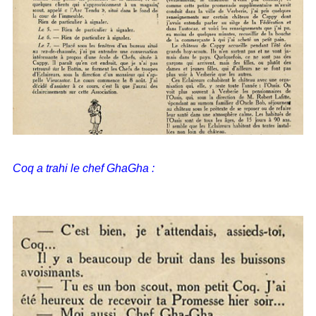
Coq a trahi le chef GhaGha :