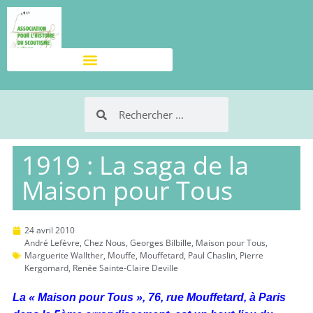
1919 : La saga de la
Maison pour Tous
24 avril 2010
André Lefèvre
,
Chez Nous
,
Georges Bilbille
,
Maison pour Tous
,
Marguerite Wallther
,
Mouffe
,
Mouffetard
,
Paul Chaslin
,
Pierre
Kergomard
,
Renée Sainte-Claire Deville
La « Maison pour Tous », 76, rue Mouffetard, à Paris