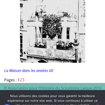
La Maison dans les années 60
2
3
Pages :
1
© Association pour l’Histoire du Scoutisme Laïque 2010
EEDF
Mentions légales et
– 2024 – Site à visiter :
–
Nous utilisons des cookies pour vous garantir la meilleure
politique de confidentialité
expérience sur notre site web. Si vous continuez à utiliser ce