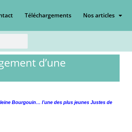
ntact
Téléchargements
Nos articles
agement d’une
deleine Bourgouin
… l’une des plus jeunes Justes de