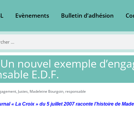
L
Evènements
Bulletin d’adhésion
Co
 Un nouvel exemple d’eng
sable E.D.F.
gagement
,
Justes
,
Madeleine Bourgoin
,
responsable
urnal « La Croix » du 5 juillet 2007 raconte l’histoire de Ma